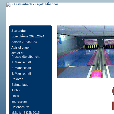
Startseite
SpielplÃ¤ne 2023/2024
Saison 2023/2024
Aufstellungen
aktueller
Presse-/Spielbericht
1. Mannschaft
2. Mannschaft
3. Mannschaft
Rekorde
Bahnanlage
Archiv
Links
Impressum
Datenschutz
M.Seib - 3.DJM2015