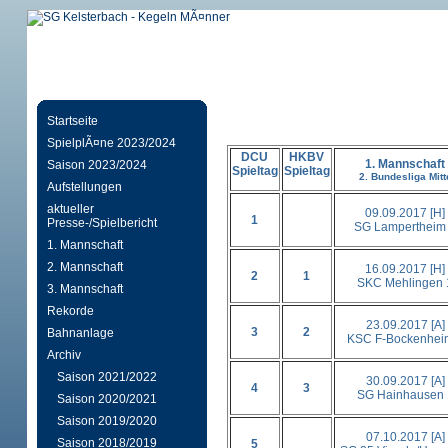
Startseite
SpielplÃ¤ne 2023/2024
DCU
HKBV
1. Mannschaft
Saison 2023/2024
Spieltag
Spieltag
2. Bundesliga Mitt
Aufstellungen
aktueller
09.09.2017 [H]
1
Presse-/Spielbericht
SG Lampertheim
1. Mannschaft
2. Mannschaft
16.09.2017 [H]
2
1
SKC Mehlingen 
3. Mannschaft
Rekorde
23.09.2017 [A]
3
2
Bahnanlage
KSC F-Bockenhei
Archiv
Saison 2021/2022
30.09.2017 [A]
4
3
SG Hainhausen 
Saison 2020/2021
Saison 2019/2020
07.10.2017 [A]
Saison 2018/2019
5