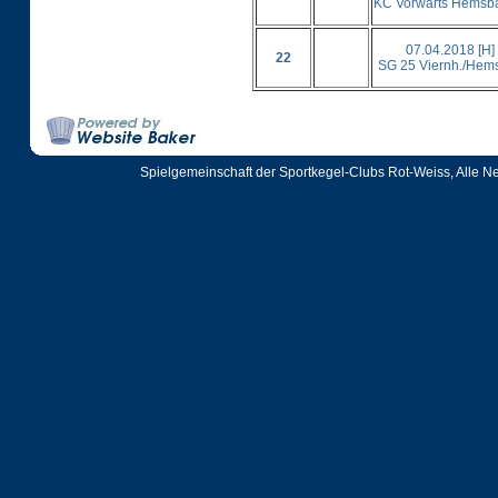
KC Vorwärts Hemsb
07.04.2018 [H]
22
SG 25 Viernh./Hems
Spielgemeinschaft der Sportkegel-Clubs Rot-Weiss, Alle N